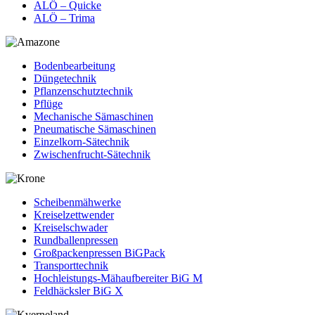
ALÖ – Quicke
ALÖ – Trima
Bodenbearbeitung
Düngetechnik
Pflanzenschutztechnik
Pflüge
Mechanische Sämaschinen
Pneumatische Sämaschinen
Einzelkorn-Sätechnik
Zwischenfrucht-Sätechnik
Scheibenmähwerke
Kreiselzettwender
Kreiselschwader
Rundballenpressen
Großpackenpressen BiGPack
Transporttechnik
Hochleistungs-Mähaufbereiter BiG M
Feldhäcksler BiG X